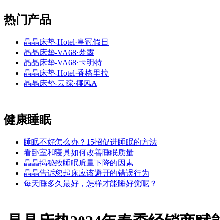
热门产品
晶晶床垫-Hotel·皇冠假日
晶晶床垫-VA68·梦露
晶晶床垫-VA68·卡明特
晶晶床垫-Hotel·香格里拉
晶晶床垫-云踪·椰风A
健康睡眠
睡眠不好怎么办？15招促进睡眠的方法
看卧室和寝具如何改善睡眠质量
晶晶揭秘致睡眠质量下降的因素
晶晶告诉您起床应该避开的错误行为
每天睡多久最好，怎样才能睡好觉呢？