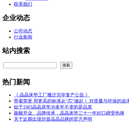
联系我们
企业动态
公司动态
行业新闻
站内搜索
热门新闻
《 晶晶床垫工厂搬迁完毕复产公告 》
带着荣誉 用更高的标准从“芯”做起！ 对质量与环保的追
始于1983晶晶床垫30多年不变的是品质
旗舰开业、品牌传承，晶晶床垫三十一年好口碑受热捧
关于近期出现仿冒晶晶品牌的官方声明