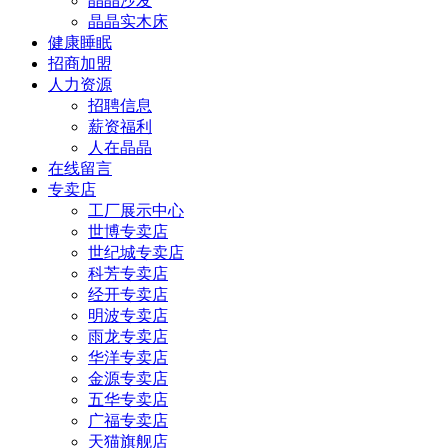
晶晶沙发
晶晶实木床
健康睡眠
招商加盟
人力资源
招聘信息
薪资福利
人在晶晶
在线留言
专卖店
工厂展示中心
世博专卖店
世纪城专卖店
科芳专卖店
经开专卖店
明波专卖店
雨龙专卖店
华洋专卖店
金源专卖店
五华专卖店
广福专卖店
天猫旗舰店