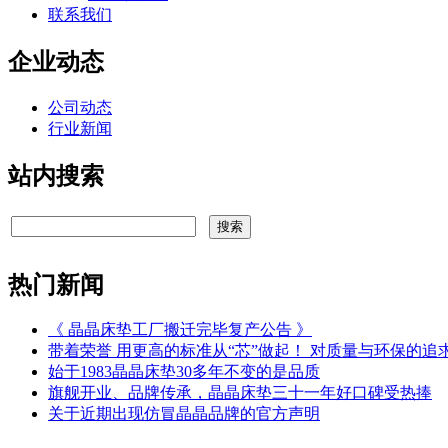
联系我们
企业动态
公司动态
行业新闻
站内搜索
热门新闻
《 晶晶床垫工厂搬迁完毕复产公告 》
带着荣誉 用更高的标准从“芯”做起！ 对质量与环保的追
始于1983晶晶床垫30多年不变的是品质
旗舰开业、品牌传承，晶晶床垫三十一年好口碑受热捧
关于近期出现仿冒晶晶品牌的官方声明