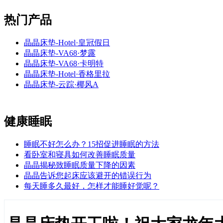
热门产品
晶晶床垫-Hotel·皇冠假日
晶晶床垫-VA68·梦露
晶晶床垫-VA68·卡明特
晶晶床垫-Hotel·香格里拉
晶晶床垫-云踪·椰风A
健康睡眠
睡眠不好怎么办？15招促进睡眠的方法
看卧室和寝具如何改善睡眠质量
晶晶揭秘致睡眠质量下降的因素
晶晶告诉您起床应该避开的错误行为
每天睡多久最好，怎样才能睡好觉呢？